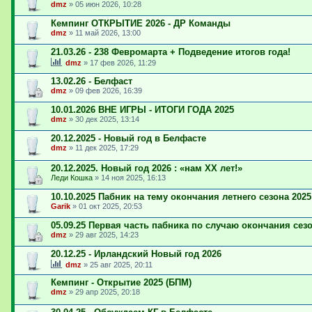
dmz
»
05 июн 2026, 10:28
Кемпинг ОТКРЫТИЕ 2026 - ДР Команды
dmz
»
11 май 2026, 13:00
21.03.26 - 238 Февромарта + Подведение итогов года!
dmz
»
17 фев 2026, 11:29
13.02.26 - Белфаст
dmz
»
09 фев 2026, 16:39
10.01.2026 ВНЕ ИГРЫ - ИТОГИ ГОДА 2025
dmz
»
30 дек 2025, 13:14
20.12.2025 - Новый год в Белфасте
dmz
»
11 дек 2025, 17:29
20.12.2025. Новый год 2026 : «нам ХХ лет!»
Леди Кошка
»
14 ноя 2025, 16:13
10.10.2025 Пабник на тему окончания летнего сезона 2025
Garik
»
01 окт 2025, 20:53
05.09.25 Первая часть пабника по случаю окончания сез
dmz
»
29 авг 2025, 14:23
20.12.25 - Ирландский Новый год 2026
dmz
»
25 авг 2025, 20:11
Кемпинг - Открытие 2025 (БПМ)
dmz
»
29 апр 2025, 20:18