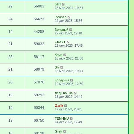
bArt
29
56003
15 мар 2024, 19:31
Picasso
24
56673
22 дек 2023, 15:56
Зеленый
14
44258
27 окт 2023, 17:10
CKAУТ
21
59032
22 сен 2023, 17:45
Клык
23
58117
10 июн 2023, 21:08
Sly
21
58079
18 май 2023, 19:41
Колдунья
20
57076
12 мар 2023, 12:30
Леди Кошка
19
59292
18 дек 2022, 14:42
Garik
19
60344
17 окт 2022, 23:01
TEMHblU
18
60750
14 окт 2022, 17:49
Grek
16
60128