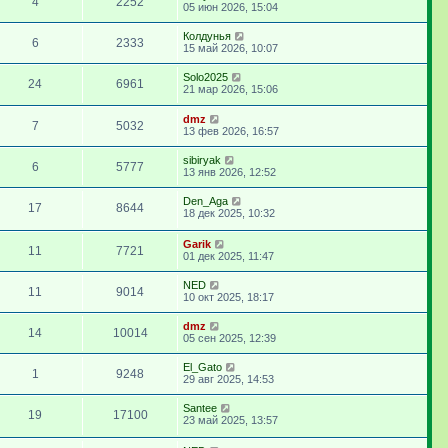
4
2252
05 июн 2026, 15:04
Колдунья
6
2333
15 май 2026, 10:07
Solo2025
24
6961
21 мар 2026, 15:06
dmz
7
5032
13 фев 2026, 16:57
sibiryak
6
5777
13 янв 2026, 12:52
Den_Aga
17
8644
18 дек 2025, 10:32
Garik
11
7721
01 дек 2025, 11:47
NED
11
9014
10 окт 2025, 18:17
dmz
14
10014
05 сен 2025, 12:39
El_Gato
1
9248
29 авг 2025, 14:53
Santee
19
17100
23 май 2025, 13:57