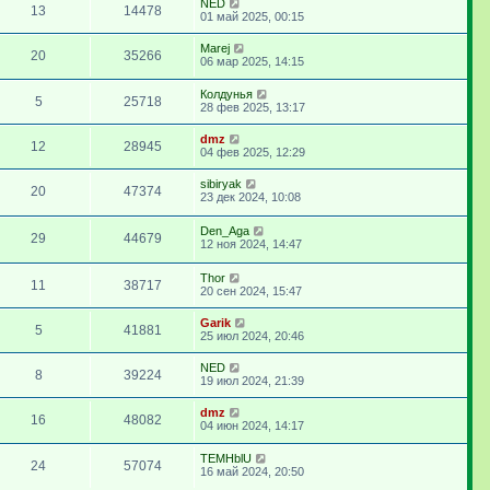
NED
13
14478
01 май 2025, 00:15
Marej
20
35266
06 мар 2025, 14:15
Колдунья
5
25718
28 фев 2025, 13:17
dmz
12
28945
04 фев 2025, 12:29
sibiryak
20
47374
23 дек 2024, 10:08
Den_Aga
29
44679
12 ноя 2024, 14:47
Thor
11
38717
20 сен 2024, 15:47
Garik
5
41881
25 июл 2024, 20:46
NED
8
39224
19 июл 2024, 21:39
dmz
16
48082
04 июн 2024, 14:17
TEMHblU
24
57074
16 май 2024, 20:50