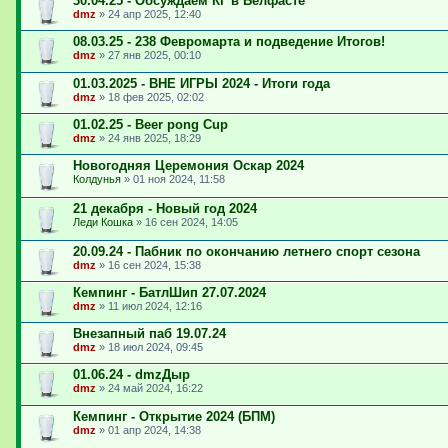
30.04.25 - Обсуждаем КГ в Белфасте
dmz
»
24 апр 2025, 12:40
08.03.25 - 238 Февромарта и подведение Итогов!
dmz
»
27 янв 2025, 00:10
01.03.2025 - ВНЕ ИГРЫ 2024 - Итоги года
dmz
»
18 фев 2025, 02:02
01.02.25 - Beer pong Cup
dmz
»
24 янв 2025, 18:29
Новогодняя Церемония Оскар 2024
Колдунья
»
01 ноя 2024, 11:58
21 декабря - Новый год 2024
Леди Кошка
»
16 сен 2024, 14:05
20.09.24 - Пабник по окончанию летнего спорт сезона
dmz
»
16 сен 2024, 15:38
Кемпинг - БатлШип 27.07.2024
dmz
»
11 июл 2024, 12:16
Внезапный паб 19.07.24
dmz
»
18 июл 2024, 09:45
01.06.24 - dmzДыр
dmz
»
24 май 2024, 16:22
Кемпинг - Открытие 2024 (БПМ)
dmz
»
01 апр 2024, 14:38