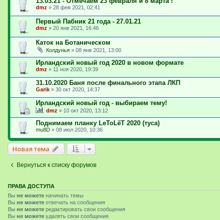
13.03.21 - Отмечаем 23 февраля и 8 марта !
dmz
»
28 фев 2021, 02:41
Первый Пабник 21 года - 27.01.21
dmz
»
20 янв 2021, 16:46
Каток на Ботаническом
Колдунья
»
08 янв 2021, 13:00
Ирландский новый год 2020 в новом формате
dmz
»
11 ноя 2020, 19:39
31.10.2020 Баня после финального этапа ЛКП
Garik
»
30 окт 2020, 14:37
Ирландский новый год - выбираем тему!
dmz
»
10 окт 2020, 13:12
Поднимаем планку LeToLёT 2020 (туса)
mu8D
»
08 июл 2020, 10:36
Новая тема
Вернуться к списку форумов
ПРАВА ДОСТУПА
Вы
не можете
начинать темы
Вы
не можете
отвечать на сообщения
Вы
не можете
редактировать свои сообщения
Вы
не можете
удалять свои сообщения