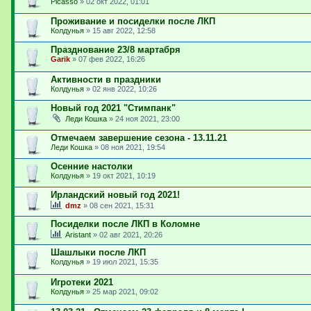
Picasso
»
02 окт 2022, 01:01
Проживание и посиделки после ЛКП
Колдунья
»
15 авг 2022, 12:58
Празднование 23/8 мартабря
Garik
»
07 фев 2022, 16:26
Активности в праздники
Колдунья
»
02 янв 2022, 10:26
Новый год 2021 "Стимпанк"
Леди Кошка
»
24 ноя 2021, 23:00
Отмечаем завершение сезона - 13.11.21
Леди Кошка
»
08 ноя 2021, 19:54
Осенние настолки
Колдунья
»
19 окт 2021, 10:19
Ирландский новый год 2021!
dmz
»
08 сен 2021, 15:31
Посиделки после ЛКП в Коломне
Aristant
»
02 авг 2021, 20:26
Шашлыки после ЛКП
Колдунья
»
19 июл 2021, 15:35
Игротеки 2021
Колдунья
»
25 мар 2021, 09:02