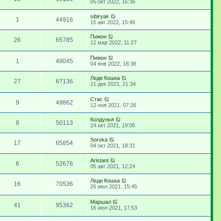
05 окт 2022, 16:36
sibiryak
1
44916
15 авг 2022, 15:46
Пижон
26
65785
12 мар 2022, 11:27
Пижон
1
49045
04 янв 2022, 18:38
Леди Кошка
27
67136
21 дек 2021, 21:34
Стас
9
49862
12 ноя 2021, 07:26
Колдунья
8
50113
24 окт 2021, 19:05
Soroka
17
65854
04 окт 2021, 18:31
Aristant
6
52676
05 авг 2021, 12:24
Леди Кошка
16
70536
26 июл 2021, 15:45
Маршал
41
95362
16 июл 2021, 17:53