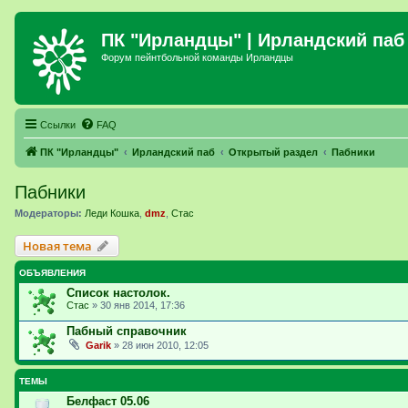
ПК "Ирландцы"
| Ирландский паб
Форум пейнтбольной команды Ирландцы
Ссылки
FAQ
ПК "Ирландцы"
Ирландский паб
Открытый раздел
Пабники
Пабники
Модераторы:
Леди Кошка
,
dmz
,
Стас
Новая тема
ОБЪЯВЛЕНИЯ
Список настолок.
Стас
»
30 янв 2014, 17:36
Пабный справочник
Garik
»
28 июн 2010, 12:05
ТЕМЫ
Белфаст 05.06