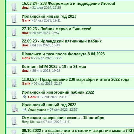
16.03.24 - 238 Февромарта и подведение Итогов!
dmz
»
21 фев 2024, 17:29
Ирландский новый год 2023
Garik
»
14 окт 2023, 19:11
27.10.23 - Пабник мерча и Гиннесса!
dmz
»
20 окт 2023, 22:57
22.09.23 - Ирландский пятничный пабник
dmz
»
04 сен 2023, 15:49
Шашлыки и туса после Фоллаута 8.04.2023
Garik
»
22 мар 2023, 13:29
Кемпинг БПМ 2023 с 19 по 21 мая
dmz
»
26 янв 2023, 19:02
11.03.23 - Празднование 238 мартабря и итоги 2022 года
Garik
»
05 мар 2023, 22:27
Ирландский новогодний пабник 2022
Garik
»
17 окт 2022, 23:00
Ирландский новый год 2022
Леди Кошка
»
07 сен 2022, 12:57
Отмечаем завершение сезона - 15 октября
Леди Кошка
»
07 сен 2022, 11:41
08.10.2022 по шашлычим и отметим закрытие сезона ЛКП