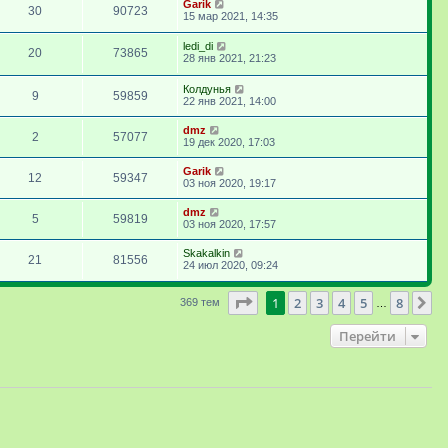
Garik
30
90723
15 мар 2021, 14:35
ledi_di
20
73865
28 янв 2021, 21:23
Колдунья
9
59859
22 янв 2021, 14:00
dmz
2
57077
19 дек 2020, 17:03
Garik
12
59347
03 ноя 2020, 19:17
dmz
5
59819
03 ноя 2020, 17:57
Skakalkin
21
81556
24 июл 2020, 09:24
Страница
1
из
8
1
2
3
4
5
8
С
369 тем
…
Перейти