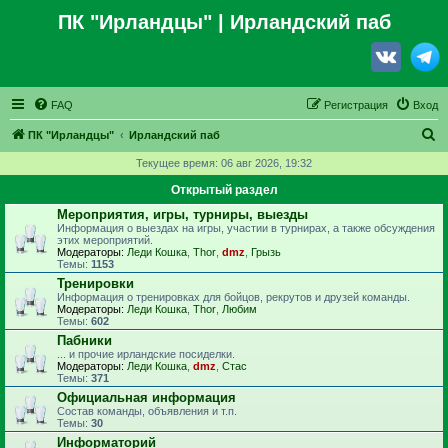
ПК "Ирландцы"
| Ирландский паб
FAQ
Регистрация
Вход
П
ПК "Ирландцы"
Ирландский паб
о
Текущее время: 06 авг 2026, 19:32
и
Открытый раздел
с
Мероприятия, игры, турниры, выезды
Информация о выездах на игры, участии в турнирах, а также обсуждения
к
этих мероприятий.
Модераторы:
Леди Кошка
,
Thor
,
dmz
,
Грызь
Темы:
1153
Тренировки
Информация о тренировках для бойцов, рекрутов и друзей команды.
Модераторы:
Леди Кошка
,
Thor
,
Любим
Темы:
602
Пабники
... и прочие ирландские посиделки.
Модераторы:
Леди Кошка
,
dmz
,
Стас
Темы:
371
Официальная информация
Состав команды, объявления и т.п.
Темы:
30
Информаторий