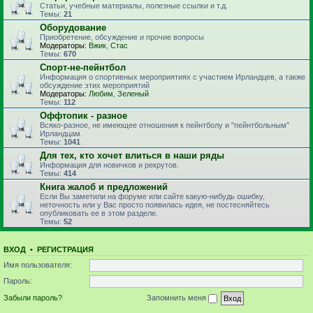
Статьи, учебные материалы, полезные ссылки и т.д.
Темы:
21
Оборудование
Приобретение, обсуждение и прочие вопросы
Модераторы:
Вжик
,
Стас
Темы:
670
Спорт-не-пейнтбол
Информация о спортивных мероприятиях с участием Ирландцев, а также
обсуждение этих мероприятий
Модераторы:
Любим
,
Зеленый
Темы:
112
Оффтопик - разное
Всяко-разное, не имеющее отношения к пейнтболу и "пейнтбольным"
Ирландцам.
Темы:
1041
Для тех, кто хочет влиться в наши ряды
Информация для новичков и рекрутов.
Темы:
414
Книга жалоб и предложений
Если Вы заметили на форуме или сайте какую-нибудь ошибку,
неточность или у Вас просто появилась идея, не постесняйтесь
опубликовать ее в этом разделе.
Темы:
52
ВХОД
•
РЕГИСТРАЦИЯ
Имя пользователя:
Пароль:
Забыли пароль?
Запомнить меня