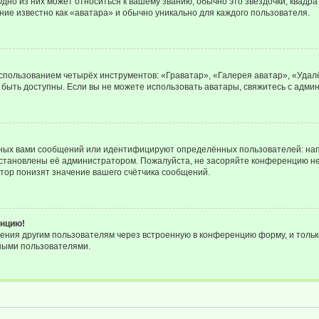
дно из них может относиться к вашему званию, обычно это звёздочки, квадра
ние известно как «аватара» и обычно уникально для каждого пользователя.
использованием четырёх инструментов: «Граватар», «Галерея аватар», «Уда
ут быть доступны. Если вы не можете использовать аватары, свяжитесь с ад
ных вами сообщений или идентифицируют определённых пользователей: нап
установлены её администратором. Пожалуйста, не засоряйте конференцию не
тор понизят значение вашего счётчика сообщений.
енцию!
ения другим пользователям через встроенную в конференцию форму, и тольк
ными пользователями.