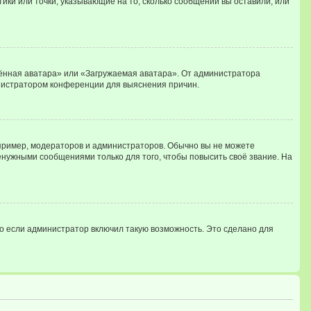
тики или точки, указывающие на то, сколько сообщений вы оставили, или
лённая аватара» или «Загружаемая аватара». От администратора
министратором конференции для выяснения причин.
ример, модераторов и администраторов. Обычно вы не можете
нужными сообщениями только для того, чтобы повысить своё звание. На
о если администратор включил такую возможность. Это сделано для