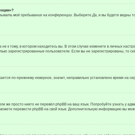
енции»?
рывать моё пребывание на конференции
. Выберите
Да
, и вы будете видны 
е к тому, в котором находитесь вы. В этом случае измените в личных настройк
только зарегистрированные пользователи. Если вы не зарегистрированы, то с
ажается по-прежнему неверное, значит, неправильно установлено время на с
ли же просто никто не перевёл phpBB на ваш язык. Попробуйте узнать у ад
ами можете перевести phpBB на свой язык. Дополнительную информацию вы мож