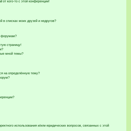
l от кого-то с этой конференции!
й в списках моих друзей и недругов?
и форумам?
стую страницу!
и?
нные мной темы?
ься на определённую тему?
форум?
ференции?
рректного использования и/или юридических вопросов, связанных с этой