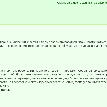
Как мне связаться с администратором 
настроил конференцию: должны ли вы зарегистрироваться, чтобы размещать с
чные сообщения, отправка email-сообщений, участие в группах и т. д. Регис
щите частных прав ребёнка в интернете от 1998 г. — это закон Соединённых Шт
 родителей. Допустимо наличие иного вида подтверждения того, что опеку
ющемуся на конференции, или к самой конференции, обратитесь за помощью к 
м и не является объектом юридических отношений, кроме указанных в ответ
цией?».
й силы.
.