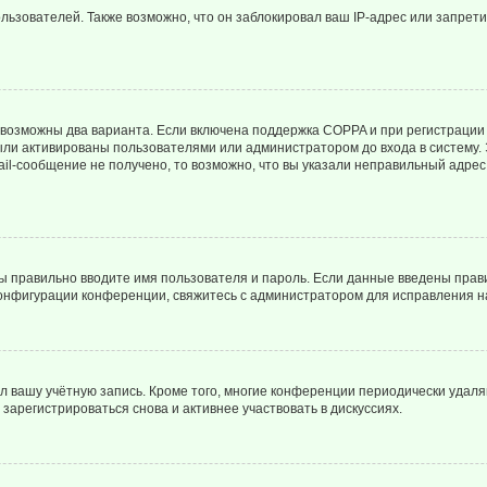
зователей. Также возможно, что он заблокировал ваш IP-адрес или запрети
 возможны два варианта. Если включена поддержка COPPA и при регистрации 
ыли активированы пользователями или администратором до входа в систему.
l-сообщение не получено, то возможно, что вы указали неправильный адрес 
вы правильно вводите имя пользователя и пароль. Если данные введены прави
конфигурации конференции, свяжитесь с администратором для исправления н
ил вашу учётную запись. Кроме того, многие конференции периодически уда
арегистрироваться снова и активнее участвовать в дискуссиях.