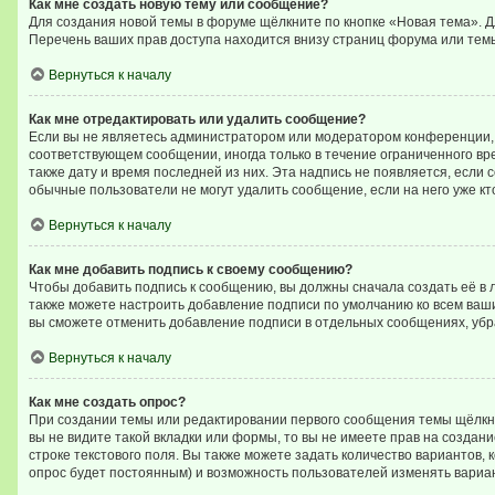
Как мне создать новую тему или сообщение?
Для создания новой темы в форуме щёлкните по кнопке «Новая тема». 
Перечень ваших прав доступа находится внизу страниц форума или темы
Вернуться к началу
Как мне отредактировать или удалить сообщение?
Если вы не являетесь администратором или модератором конференции, 
соответствующем сообщении, иногда только в течение ограниченного вре
также дату и время последней из них. Эта надпись не появляется, если
обычные пользователи не могут удалить сообщение, если на него уже кто
Вернуться к началу
Как мне добавить подпись к своему сообщению?
Чтобы добавить подпись к сообщению, вы должны сначала создать её в 
также можете настроить добавление подписи по умолчанию ко всем ваш
вы сможете отменить добавление подписи в отдельных сообщениях, уб
Вернуться к началу
Как мне создать опрос?
При создании темы или редактировании первого сообщения темы щёлкн
вы не видите такой вкладки или формы, то вы не имеете прав на создан
строке текстового поля. Вы также можете задать количество вариантов,
опрос будет постоянным) и возможность пользователей изменять вариан