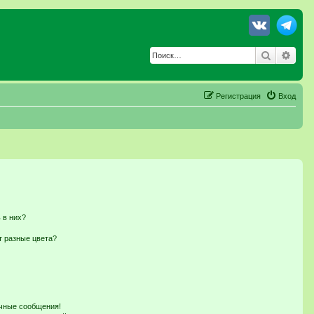
Поиск
Расш
Регистрация
Вход
 в них?
т разные цвета?
чные сообщения!