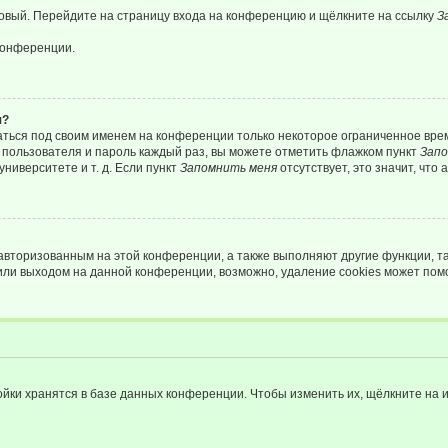
 новый. Перейдите на страницу входа на конференцию и щёлкните на ссылку
З
конференции.
я?
аться под своим именем на конференции только некоторое ограниченное время
я пользователя и пароль каждый раз, вы можете отметить флажком пункт
Запо
ниверситете и т. д. Если пункт
Запомнить меня
отсутствует, это значит, что
 авторизованным на этой конференции, а также выполняют другие функции, т
или выходом на данной конференции, возможно, удаление cookies может пом
йки хранятся в базе данных конференции. Чтобы изменить их, щёлкните на 