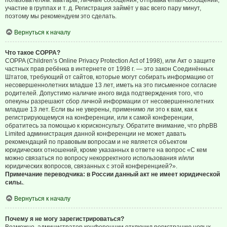
пользователям: аватары, личные сообщения, отправка email-сообщений,
участие в группах и т. д. Регистрация займёт у вас всего пару минут,
поэтому мы рекомендуем это сделать.
Вернуться к началу
Что такое COPPA?
COPPA (Children’s Online Privacy Protection Act of 1998), или Акт о защите
частных прав ребёнка в интернете от 1998 г. — это закон Соединённых
Штатов, требующий от сайтов, которые могут собирать информацию от
несовершеннолетних младше 13 лет, иметь на это письменное согласие
родителей. Допустимо наличие иного вида подтверждения того, что
опекуны разрешают сбор личной информации от несовершеннолетних
младше 13 лет. Если вы не уверены, применимо ли это к вам, как к
регистрирующемуся на конференции, или к самой конференции,
обратитесь за помощью к юрисконсульту. Обратите внимание, что phpBB
Limited администрация данной конференции не может давать
рекомендаций по правовым вопросам и не является объектом
юридических отношений, кроме указанных в ответе на вопрос «С кем
можно связаться по вопросу некорректного использования и/или
юридических вопросов, связанных с этой конференцией?».
Примечание переводчика: в России данный акт не имеет юридической
силы.
.
Вернуться к началу
Почему я не могу зарегистрироваться?