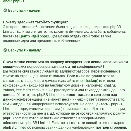
About phpBB
.
Вернуться к началу
Почему здесь нет такой-то функции?
Это программное обеспечение было создано и лицензировано phpBB
Limited. Если вы считаете, что какая-то функция должна быть добавлена,
посетите
Центр идей phpBB
, где можно отдать свой голос за уже
поданные идеи или предложить собственные.
Вернуться к началу
С кем можно связаться по вопросу некорректного использования и/или
юридических вопросов, связанных с этой конференцией?
Вы можете связаться с любым из администраторов, перечисленных в
списке на странице «Наша команда». Если вы не получили ответа,
свяжитесь с владельцем домена (сделайте
whois lookup
) или, если
конференция находится на бесплатном домене (например, chat.ru,
Yahoo!, free.fr, f2s.com и т. п.), с руководством или техподдержкой данного
домена. Учтите, что phpBB Limited
не имеет никакого контроля над
данной конференцией
и не может нести никакой ответственности за то,
кем и как данная конференция используется. Не обращайтесь к phpBB
Limited по юридическим вопросам (о приостановке работы конференции,
ответственности за неё и т. д.), которые
не относятся напрямую
к сайту
phpBB.com или которые частично относятся к программному
обеспечению phpBB Limited. Если же вы всё-таки пошлёте email в адрес
phpBB Limited об использовании данной конференции
третьей стороной
,